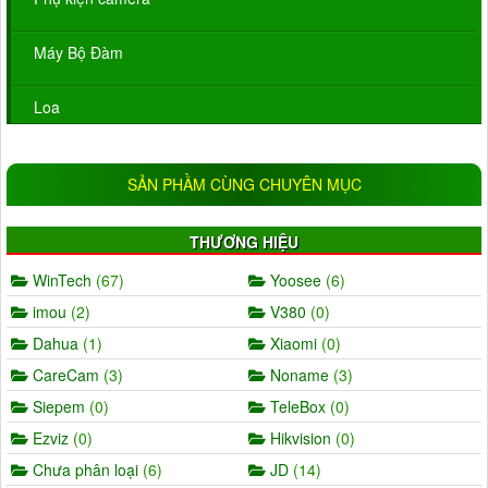
Máy Bộ Đàm
Loa
SẢN PHẦM CÙNG CHUYÊN MỤC
THƯƠNG HIỆU
WinTech
(67)
Yoosee
(6)
imou
(2)
V380
(0)
Dahua
(1)
Xiaomi
(0)
CareCam
(3)
Noname
(3)
Siepem
(0)
TeleBox
(0)
Ezviz
(0)
Hikvision
(0)
Chưa phân loại
(6)
JD
(14)