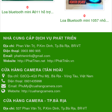
0
Loa bluetooth mini A011 hỗ trợ...
0
Loa Bluetooth mini 1057 nhỏ...
NHÀ CUNG CẤP DỊCH VỤ PHÁT TRIỂN
Địa chỉ
: Phan Văn Trị, P.Kim Dinh, Tp.Bà Rịa, BR-VT
Điện thoại
:
0903 880 905
Email
:
phattrieninfo@gmail.com
Website
:
http://PhatTrien.net
http://PhátTriển.vn
(
)
CỬA HÀNG CAMERA
TÂN HOÀ
Địa chỉ:
G3CQ+4Q3 Phú Mỹ, Bà Rịa - Vũng Tàu, Việt Nam
Điện thoại:
0931435998
Email:
PhuMy@cuahangcamera.com
Website:
http://cuahangcamera.com
CỬA HÀNG CAMERA - TP.BÀ RỊA
Địa chỉ:
537 Phan Văn Trị, P.Kim Dinh, Tp.Bà Rịa, BR-VT