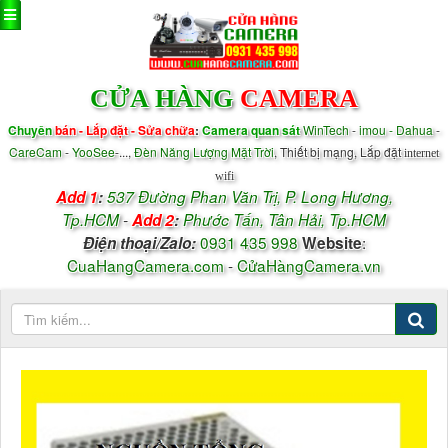
CỬA HÀNG
CAMERA
Chuyên
bán - Lắp đặt - Sửa chữa
:
Camera quan sát
WinTech
-
imou - Dahua
-
CareCam
-
YooSee
-...,
Đèn Năng Lượng Mặt Trời
, Thiết bị mạng, Lắp đặt
internet
wifi
Add 1
:
537 Đường Phan Văn Trị, P.
Long Hương,
Tp.HCM
-
Add 2
:
Phước Tấn, Tân Hải, Tp.HCM
0931 435 998
:
Điện thoại/
Zalo
:
Website
CuaHangCamera.com
-
CửaHàngCamera.vn