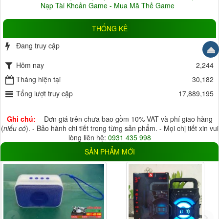
Nạp Tài Khoản Game - Mua Mã Thẻ Game
1 tháng
(0)
2 tháng
(0)
3 tháng
(3)
4 tháng
(0)
THỐNG KÊ
5 tháng
(0)
6 tháng
(6)
Đang truy cập
15
7 tháng
(0)
8 tháng
(2)
Hôm nay
9 tháng
(1)
10 tháng
(0)
2,244
11 tháng
Tháng hiện tại
(0)
12 tháng
(34)
30,182
18 tháng
Tổng lượt truy cập
(3)
24 tháng
(0)
17,889,195
HỖ TRỢ LƯU TRỮ
Ghi chú:
- Đơn giá trên chưa bao gồm 10% VAT và phí giao hàng
HDD
(6)
Thẻ Nhớ
(26)
(
niếu có
). - Bảo hành chi tiết trong từng sản phẩm. - Mọi chị tiết xin vui
lòng liên hệ:
0931 435 998
Đầu ghi
(10)
Cloud
(17)
SẢN PHẨM MỚI
ĐIỆN ÁP
5V
(33)
12V
(37)
220V
(3)
Điện áp khác
(20)