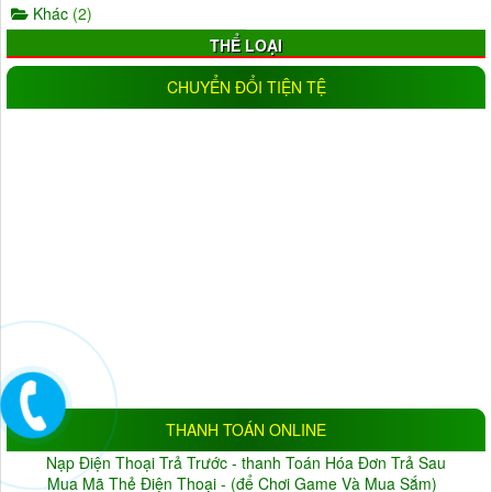
Khác
(2)
THỂ LOẠI
AHD
(5)
IP
(11)
CHUYỂN ĐỔI TIỆN TỆ
Wifi
(17)
IP wifi
(19)
Analog
(0)
CVI
(1)
TVI
(0)
Trong nhà
(25)
Ngoài trời
(18)
Đầu ghi camera
(11)
NLMT
(1)
Đèn
(16)
ĐỘ PHÂN GIẢI
1.0MP
(9)
1.3MP
(5)
2.0MP
(33)
3.0MP
(6)
4.0MP
(6)
5.0MP
(3)
Đang cập nhật
(10)
THANH TOÁN ONLINE
BẢO HÀNH
Nạp Điện Thoại Trả Trước - thanh Toán Hóa Đơn Trả Sau
Không
(1)
Thỏa thuận
(22)
Mua Mã Thẻ Điện Thoại - (để Chơi Game Và Mua Sắm)