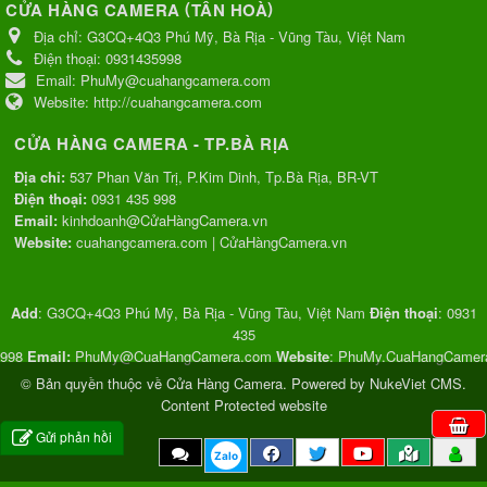
(
)
CỬA HÀNG CAMERA
TÂN HOÀ
Địa chỉ:
G3CQ+4Q3 Phú Mỹ, Bà Rịa - Vũng Tàu, Việt Nam
Điện thoại:
0931435998
Email:
PhuMy@cuahangcamera.com
Website:
http://cuahangcamera.com
CỬA HÀNG CAMERA - TP.BÀ RỊA
Địa chỉ:
537 Phan Văn Trị, P.Kim Dinh, Tp.Bà Rịa, BR-VT
Điện thoại:
0931 435 998
Email:
kinhdoanh@CửaHàngCamera.vn
Website:
cuahangcamera.com
|
CửaHàngCamera.vn
Add
:
G3CQ+4Q3 Phú Mỹ, Bà Rịa - Vũng Tàu, Việt Nam
Điện thoại
:
0931
435
998
Email:
PhuMy@CuaHangCamera.com
Website
:
PhuMy.CuaHangCamer
© Bản quyền thuộc về
Cửa Hàng Camera
. Powered by
NukeViet CMS
.
Content Protected website
0
mặt hàng
0
VND
:
:
Gửi phản hồi
Zalo