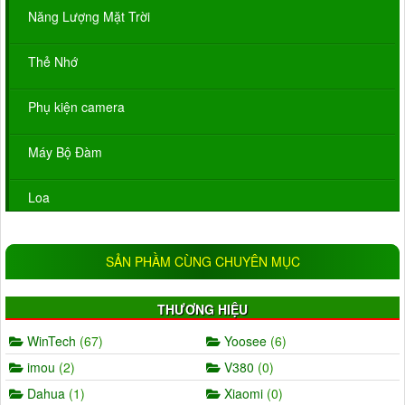
Năng Lượng Mặt Trời
Thẻ Nhớ
Phụ kiện camera
Máy Bộ Đàm
Loa
SẢN PHẦM CÙNG CHUYÊN MỤC
THƯƠNG HIỆU
WinTech
(67)
Yoosee
(6)
imou
(2)
V380
(0)
Dahua
(1)
Xiaomi
(0)