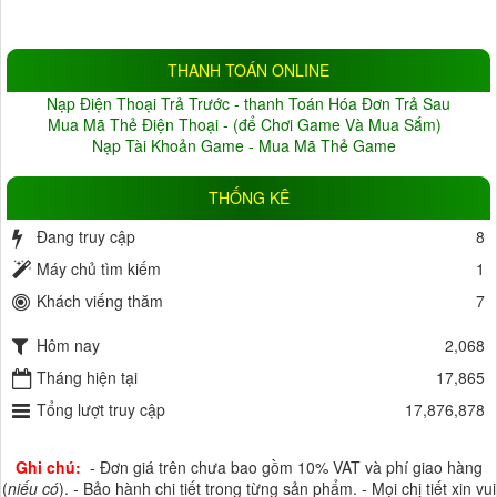
4.0MP
(6)
5.0MP
(3)
Đang cập nhật
(10)
THANH TOÁN ONLINE
BẢO HÀNH
Nạp Điện Thoại Trả Trước - thanh Toán Hóa Đơn Trả Sau
Không
(1)
Thỏa thuận
(22)
Mua Mã Thẻ Điện Thoại - (để Chơi Game Và Mua Sắm)
Nạp Tài Khoản Game - Mua Mã Thẻ Game
1 tháng
(0)
2 tháng
(0)
3 tháng
(3)
4 tháng
(0)
THỐNG KÊ
5 tháng
(0)
6 tháng
(6)
Đang truy cập
8
7 tháng
(0)
8 tháng
(2)
Máy chủ tìm kiếm
1
9 tháng
(1)
10 tháng
(0)
Khách viếng thăm
7
11 tháng
(0)
12 tháng
(34)
Hôm nay
18 tháng
(3)
24 tháng
(0)
2,068
Tháng hiện tại
HỖ TRỢ LƯU TRỮ
17,865
Tổng lượt truy cập
17,876,878
HDD
(6)
Thẻ Nhớ
(26)
Đầu ghi
(10)
Cloud
(17)
Ghi chú:
- Đơn giá trên chưa bao gồm 10% VAT và phí giao hàng
ĐIỆN ÁP
(
niếu có
). - Bảo hành chi tiết trong từng sản phẩm. - Mọi chị tiết xin vui