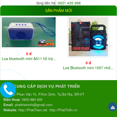
lòng liên hệ:
0931 435 998
5V
(33)
12V
(37)
SẢN PHẨM MỚI
220V
(3)
Điện áp khác
(20)
0 đ
Loa bluetooth mini A011 hỗ trợ...
0 đ
Loa Bluetooth mini 1057 nhỏ...
NHÀ CUNG CẤP DỊCH VỤ PHÁT TRIỂN
Địa chỉ
: Phan Văn Trị, P.Kim Dinh, Tp.Bà Rịa, BR-VT
Điện thoại
:
0903 880 905
Email
:
phattrieninfo@gmail.com
Website
:
http://PhatTrien.net
http://PhátTriển.vn