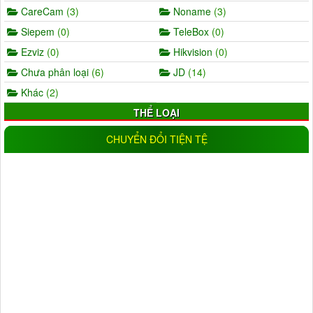
CareCam
(3)
Noname
(3)
Siepem
(0)
TeleBox
(0)
Ezviz
(0)
Hikvision
(0)
Chưa phân loại
(6)
JD
(14)
Khác
(2)
THỂ LOẠI
AHD
(5)
IP
(11)
CHUYỂN ĐỔI TIỆN TỆ
Wifi
(17)
IP wifi
(19)
Analog
(0)
CVI
(1)
TVI
(0)
Trong nhà
(25)
Ngoài trời
(18)
Đầu ghi camera
(11)
NLMT
(1)
Đèn
(16)
ĐỘ PHÂN GIẢI
1.0MP
(9)
1.3MP
(5)
2.0MP
(33)
3.0MP
(6)