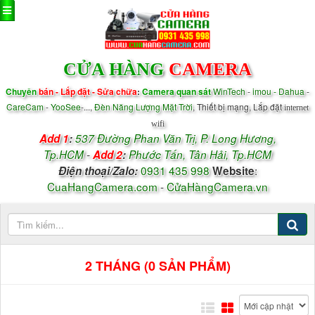
CỬA HÀNG
CAMERA
Chuyên
bán - Lắp đặt - Sửa chữa
:
Camera quan sát
WinTech
-
imou - Dahua
-
CareCam
-
YooSee
-...,
Đèn Năng Lượng Mặt Trời
, Thiết bị mạng, Lắp đặt
internet
wifi
Add 1
:
537 Đường Phan Văn Trị, P.
Long Hương,
Tp.HCM
-
Add 2
:
Phước Tấn, Tân Hải, Tp.HCM
0931 435 998
:
Điện thoại/
Zalo
:
Website
CuaHangCamera.com
-
CửaHàngCamera.vn
2 THÁNG (0 SẢN PHẨM)