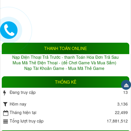
ĐỘ PHÂN GIẢI
1.0MP
(9)
1.3MP
(5)
2.0MP
(33)
3.0MP
(6)
4.0MP
(6)
5.0MP
(3)
Đang cập nhật
(10)
THANH TOÁN ONLINE
BẢO HÀNH
Nạp Điện Thoại Trả Trước - thanh Toán Hóa Đơn Trả Sau
Không
(1)
Thỏa thuận
(22)
Mua Mã Thẻ Điện Thoại - (để Chơi Game Và Mua Sắm)
Nạp Tài Khoản Game - Mua Mã Thẻ Game
1 tháng
(0)
2 tháng
(0)
3 tháng
(3)
4 tháng
(0)
THỐNG KÊ
5 tháng
(0)
6 tháng
(6)
Đang truy cập
13
7 tháng
(0)
8 tháng
(2)
Hôm nay
9 tháng
(1)
10 tháng
(0)
3,136
11 tháng
Tháng hiện tại
(0)
12 tháng
(34)
22,499
18 tháng
Tổng lượt truy cập
(3)
24 tháng
(0)
17,881,512
HỖ TRỢ LƯU TRỮ