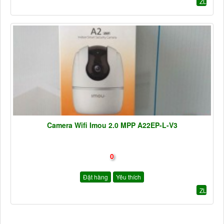
ZL
Camera Wifi Imou 2.0 MPP A22EP-L-V3
0
Đặt hàng
Yêu thích
ZL