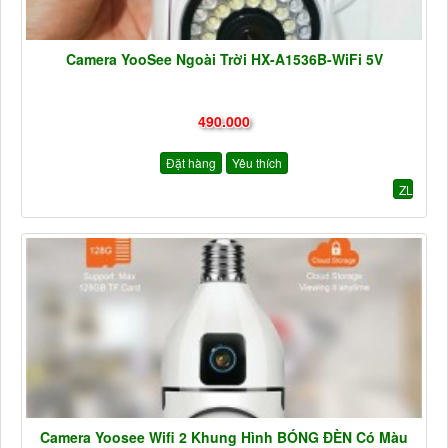
Camera YooSee Ngoài Trời HX-A1536B-WiFi 5V
490.000
Đặt hàng
Yêu thích
ZL
Camera Yoosee Wifi 2 Khung Hình BÓNG ĐÈN Có Màu