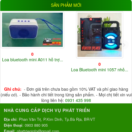
SẢN PHẨM MỚI
HDD
(6)
Thẻ Nhớ
(26)
Đầu ghi
(10)
Cloud
(17)
ĐIỆN ÁP
5V
(33)
12V
(37)
220V
(3)
Điện áp khác
(20)
0
Loa bluetooth mini A011 hỗ trợ...
0
Loa Bluetooth mini 1057 nhỏ...
Ghi chú:
- Đơn giá trên chưa bao gồm 10% VAT và phí giao hàng
(
niếu có
). - Bảo hành chi tiết trong từng sản phẩm. - Mọi chị tiết xin vui
lòng liên hệ:
0931 435 998
NHÀ CUNG CẤP DỊCH VỤ PHÁT TRIỂN
Địa chỉ
: Phan Văn Trị, P.Kim Dinh, Tp.Bà Rịa, BR-VT
Điện thoại
:
0903 880 905
Email
:
phattrieninfo@gmail.com