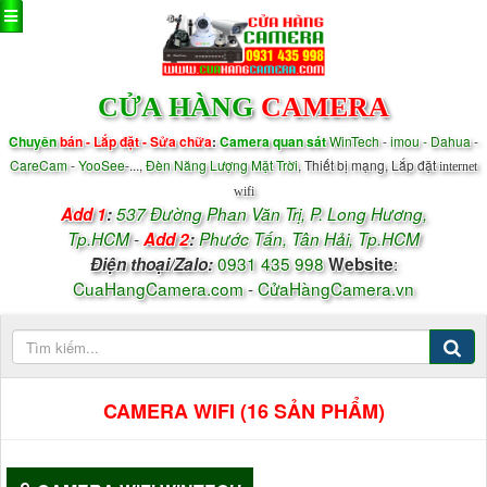
CỬA HÀNG
CAMERA
Chuyên
bán - Lắp đặt - Sửa chữa
:
Camera quan sát
WinTech
-
imou - Dahua
-
CareCam
-
YooSee
-...,
Đèn Năng Lượng Mặt Trời
, Thiết bị mạng, Lắp đặt
internet
wifi
Add 1
:
537 Đường Phan Văn Trị, P.
Long Hương,
Tp.HCM
-
Add 2
:
Phước Tấn, Tân Hải, Tp.HCM
0931 435 998
:
Điện thoại/
Zalo
:
Website
CuaHangCamera.com
-
CửaHàngCamera.vn
CAMERA WIFI (16 SẢN PHẨM)