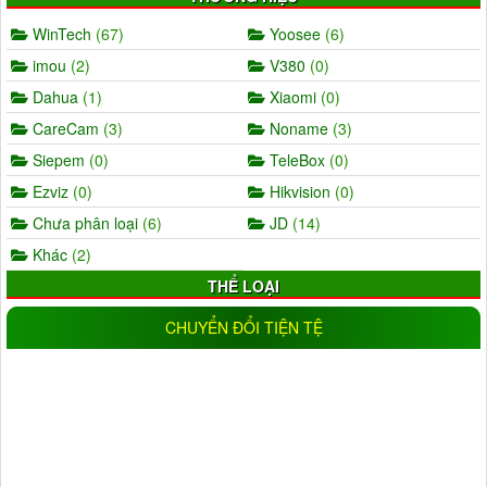
WinTech
(67)
Yoosee
(6)
imou
(2)
V380
(0)
Dahua
(1)
Xiaomi
(0)
CareCam
(3)
Noname
(3)
Siepem
(0)
TeleBox
(0)
Ezviz
(0)
Hikvision
(0)
Chưa phân loại
(6)
JD
(14)
Khác
(2)
THỂ LOẠI
AHD
(5)
IP
(11)
CHUYỂN ĐỔI TIỆN TỆ
Wifi
(17)
IP wifi
(19)
Analog
(0)
CVI
(1)
TVI
(0)
Trong nhà
(25)
Ngoài trời
(18)
Đầu ghi camera
(11)
NLMT
(1)
Đèn
(16)