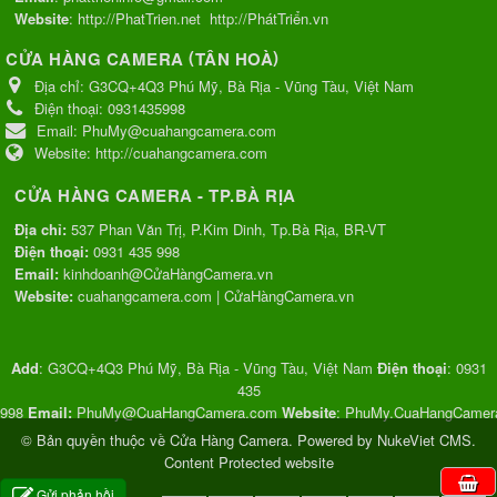
Website
:
http://PhatTrien.net
http://PhátTriển.vn
(
)
CỬA HÀNG CAMERA
TÂN HOÀ
Địa chỉ:
G3CQ+4Q3 Phú Mỹ, Bà Rịa - Vũng Tàu, Việt Nam
Điện thoại:
0931435998
Email:
PhuMy@cuahangcamera.com
Website:
http://cuahangcamera.com
CỬA HÀNG CAMERA - TP.BÀ RỊA
Địa chỉ:
537 Phan Văn Trị, P.Kim Dinh, Tp.Bà Rịa, BR-VT
Điện thoại:
0931 435 998
Email:
kinhdoanh@CửaHàngCamera.vn
Website:
cuahangcamera.com
|
CửaHàngCamera.vn
Add
:
G3CQ+4Q3 Phú Mỹ, Bà Rịa - Vũng Tàu, Việt Nam
Điện thoại
:
0931
435
998
Email:
PhuMy@CuaHangCamera.com
Website
:
PhuMy.CuaHangCamer
© Bản quyền thuộc về
Cửa Hàng Camera
. Powered by
NukeViet CMS
.
Content Protected website
0
mặt hàng
0
VND
:
:
Gửi phản hồi