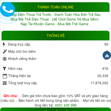
Đang cập nhật
(10)
THANH TOÁN ONLINE
BẢO HÀNH
Nạp Điện Thoại Trả Trước - thanh Toán Hóa Đơn Trả Sau
Không
(1)
Thỏa thuận
(22)
Mua Mã Thẻ Điện Thoại - (để Chơi Game Và Mua Sắm)
Nạp Tài Khoản Game - Mua Mã Thẻ Game
1 tháng
(0)
2 tháng
(0)
3 tháng
(3)
4 tháng
(0)
THỐNG KÊ
5 tháng
(0)
6 tháng
(6)
Đang truy cập
59
7 tháng
(0)
8 tháng
(2)
Máy chủ tìm kiếm
2
9 tháng
(1)
10 tháng
(0)
Khách viếng thăm
57
11 tháng
(0)
12 tháng
(34)
Hôm nay
18 tháng
(3)
24 tháng
(0)
976
Tháng hiện tại
HỖ TRỢ LƯU TRỮ
20,339
Tổng lượt truy cập
17,879,352
HDD
(6)
Thẻ Nhớ
(26)
Đầu ghi
(10)
Cloud
(17)
Ghi chú:
- Đơn giá trên chưa bao gồm 10% VAT và phí giao hàng
ĐIỆN ÁP
(
niếu có
). - Bảo hành chi tiết trong từng sản phẩm. - Mọi chị tiết xin vui
lòng liên hệ:
0931 435 998
5V
(33)
12V
(37)