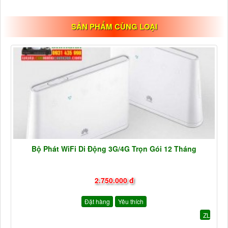
SẢN PHẨM CÙNG LOẠI
Bộ Phát WiFi Di Động 3G/4G Trọn Gói 12 Tháng
2.750.000 đ
Đặt hàng
Yêu thích
ZL