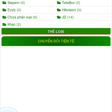
Siepem
(0)
TeleBox
(0)
Ezviz
(0)
Hikvision
(0)
Chưa phân loại
(6)
JD
(14)
Khác
(2)
THỂ LOẠI
AHD
(5)
IP
(11)
CHUYỂN ĐỔI TIỆN TỆ
Wifi
(17)
IP wifi
(19)
Analog
(0)
CVI
(1)
TVI
(0)
Trong nhà
(25)
Ngoài trời
(18)
Đầu ghi camera
(11)
NLMT
(1)
Đèn
(16)
ĐỘ PHÂN GIẢI
1.0MP
(9)
1.3MP
(5)
2.0MP
(33)
3.0MP
(6)
4.0MP
(6)
5.0MP
(3)