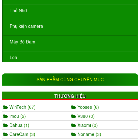
Thẻ Nhớ
Phụ kiện camera
Máy Bộ Đàm
Loa
SẢN PHẦM CÙNG CHUYÊN MỤC
THƯƠNG HIỆU
WinTech
(67)
Yoosee
(6)
imou
(2)
V380
(0)
Dahua
(1)
Xiaomi
(0)
CareCam
(3)
Noname
(3)