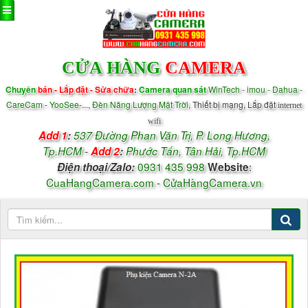
CỬA HÀNG
CAMERA
Chuyên
bán - Lắp đặt - Sửa chữa
:
Camera quan sát
WinTech
-
imou - Dahua
-
CareCam
-
YooSee
-...,
Đèn Năng Lượng Mặt Trời
, Thiết bị mạng, Lắp đặt
internet
wifi
Add 1
:
537 Đường Phan Văn Trị, P.
Long Hương,
Tp.HCM
-
Add 2
:
Phước Tấn, Tân Hải, Tp.HCM
0931 435 998
:
Điện thoại/
Zalo
:
Website
CuaHangCamera.com
-
CửaHàngCamera.vn