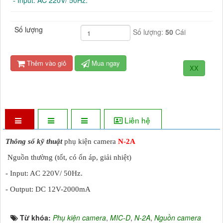
- Input: AC 220V/ 50Hz.
Số lượng
Số lượng:
50
Cái
Thêm vào giỏ
Mua ngay
XX
Liên hệ
Thông số kỹ thuật
phụ kiện camera
N-2A
Nguồn thường (tốt, có ổn áp, giải nhiệt)
- Input: AC 220V/ 50Hz.
- Output: DC 12V-2000mA
Từ khóa:
Phụ kiện camera
,
MIC-D
,
N-2A
,
Nguồn camera