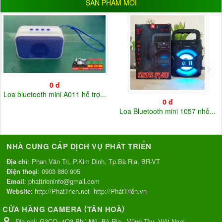
SẢN PHẨM MỚI
220V
(3)
Điện áp khác
(20)
0 đ
Loa bluetooth mini A011 hỗ trợ...
0 đ
Loa Bluetooth mini 1057 nhỏ...
NHÀ CUNG CẤP DỊCH VỤ PHÁT TRIỂN
Địa chỉ
: Phan Văn Trị, P.Kim Dinh, Tp.Bà Rịa, BR-VT
Điện thoại
:
0903 880 905
Email
:
phattrieninfo@gmail.com
Website
:
http://PhatTrien.net
http://PhátTriển.vn
(
)
CỬA HÀNG CAMERA
TÂN HOÀ
Địa chỉ:
G3CQ+4Q3 Phú Mỹ, Bà Rịa - Vũng Tàu, Việt Nam