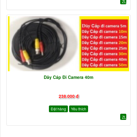
ZL
Dây Cáp Đi Camera 40m
238.000 đ
Đặt hàng
Yêu thích
ZL