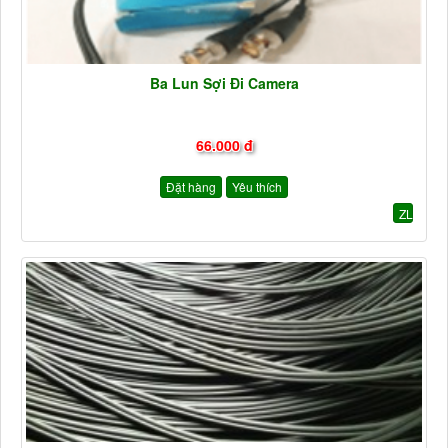
Ba Lun Sợi Đi Camera
66.000 đ
Đặt hàng
Yêu thích
ZL