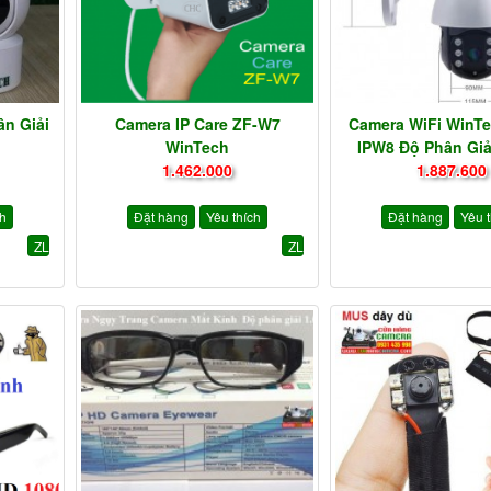
n Giải
Camera IP Care ZF-W7
Camera WiFi WinT
WinTech
IPW8 Độ Phân Giả
1.462.000
1.887.600
ch
Đặt hàng
Yêu thích
Đặt hàng
Yêu 
ZL
ZL