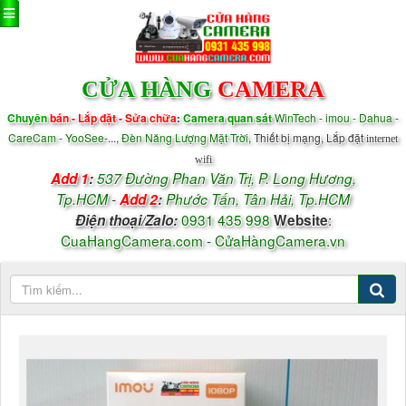
CỬA HÀNG
CAMERA
Chuyên
bán - Lắp đặt - Sửa chữa
:
Camera quan sát
WinTech
-
imou - Dahua
-
CareCam
-
YooSee
-...,
Đèn Năng Lượng Mặt Trời
, Thiết bị mạng, Lắp đặt
internet
wifi
Add 1
:
537 Đường Phan Văn Trị, P.
Long Hương,
Tp.HCM
-
Add 2
:
Phước Tấn, Tân Hải, Tp.HCM
0931 435 998
:
Điện thoại/
Zalo
:
Website
CuaHangCamera.com
-
CửaHàngCamera.vn