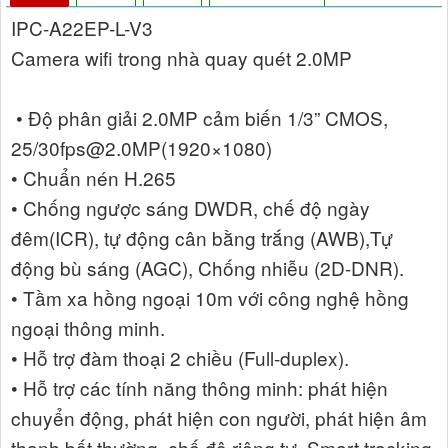
IPC-A22EP-L-V3
Camera wifi trong nhà quay quét 2.0MP
• Độ phân giải 2.0MP cảm biến 1/3” CMOS,
25/30fps@2.0MP(1920×1080)
• Chuẩn nén H.265
• Chống ngược sáng DWDR, chế độ ngày
đêm(ICR), tự động cân bằng trắng (AWB),Tự
động bù sáng (AGC), Chống nhiễu (2D-DNR).
• Tầm xa hồng ngoại 10m với công nghệ hồng
ngoại thông minh.
• Hỗ trợ đàm thoại 2 chiều (Full-duplex).
• Hỗ trợ các tính năng thông minh: phát hiện
chuyển động, phát hiện con người, phát hiện âm
thanh bất thường, chế độ riêng tư, Smart tracking.