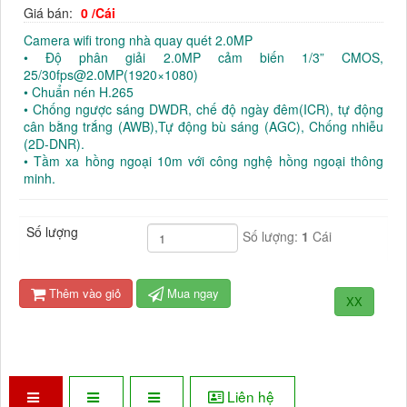
Giá bán:
0 /Cái
Camera wifi trong nhà quay quét 2.0MP
• Độ phân giải 2.0MP cảm biến 1/3” CMOS,
25/30fps@2.0MP(1920×1080)
• Chuẩn nén H.265
• Chống ngược sáng DWDR, chế độ ngày đêm(ICR), tự động
cân bằng trắng (AWB),Tự động bù sáng (AGC), Chống nhiễu
(2D-DNR).
• Tầm xa hồng ngoại 10m với công nghệ hồng ngoại thông
minh.
Số lượng
Số lượng:
1
Cái
Thêm vào giỏ
Mua ngay
XX
Liên hệ