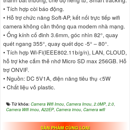
• Tích hợp còi báo động.
• Hỗ trợ chức năng Soft-AP, kết nối trực tiếp wifi
camera không cần thông qua modem nhà mạng.
• Ống kính cố đinh 3.6mm, góc nhìn 82°, quay
quét ngang 355°, quay quét dọc -5° – 80°.
• Tích hợp Wi-Fi(IEEE802.11b/g/n), LAN, CLOUD,
hỗ trợ khe cắm thẻ nhớ Micro SD max 256GB. Hỗ
trợ ONVIF.
• Nguồn: DC 5V1A, điện năng tiêu thụ <5W
• Chất liệu vỏ plastic.
Từ khóa:
Camera Wifi Imou
,
Camera Imou
,
2.0MP
,
2.0
,
Camera Wifi imou
,
A22EP
,
Camera imou
,
Camera wifi
SẢN PHẨM CÙNG LOẠI