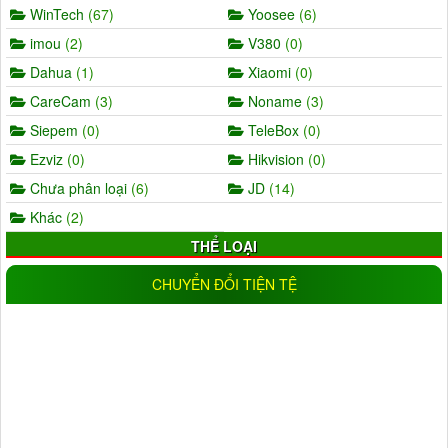
WinTech
(67)
Yoosee
(6)
imou
(2)
V380
(0)
Dahua
(1)
Xiaomi
(0)
CareCam
(3)
Noname
(3)
Siepem
(0)
TeleBox
(0)
Ezviz
(0)
Hikvision
(0)
Chưa phân loại
(6)
JD
(14)
Khác
(2)
THỂ LOẠI
AHD
(5)
IP
(11)
CHUYỂN ĐỔI TIỆN TỆ
Wifi
(17)
IP wifi
(19)
Analog
(0)
CVI
(1)
TVI
(0)
Trong nhà
(25)
Ngoài trời
(18)
Đầu ghi camera
(11)
NLMT
(1)
Đèn
(16)