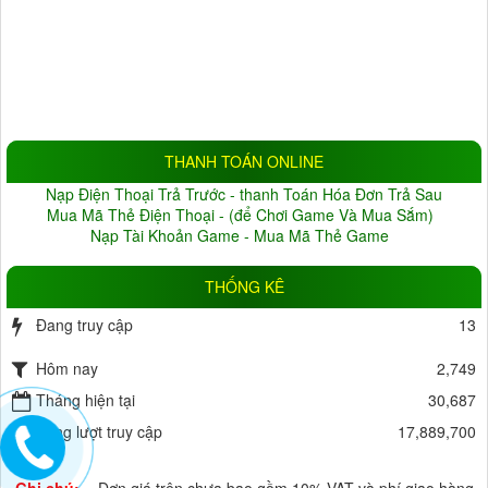
ĐỘ PHÂN GIẢI
1.0MP
(9)
1.3MP
(5)
2.0MP
(33)
3.0MP
(6)
4.0MP
(6)
5.0MP
(3)
Đang cập nhật
(10)
THANH TOÁN ONLINE
BẢO HÀNH
Nạp Điện Thoại Trả Trước - thanh Toán Hóa Đơn Trả Sau
Không
(1)
Thỏa thuận
(22)
Mua Mã Thẻ Điện Thoại - (để Chơi Game Và Mua Sắm)
Nạp Tài Khoản Game - Mua Mã Thẻ Game
1 tháng
(0)
2 tháng
(0)
3 tháng
(3)
4 tháng
(0)
THỐNG KÊ
5 tháng
(0)
6 tháng
(6)
Đang truy cập
13
7 tháng
(0)
8 tháng
(2)
Hôm nay
9 tháng
(1)
10 tháng
(0)
2,749
11 tháng
Tháng hiện tại
(0)
12 tháng
(34)
30,687
18 tháng
Tổng lượt truy cập
(3)
24 tháng
(0)
17,889,700
HỖ TRỢ LƯU TRỮ
Ghi chú:
- Đơn giá trên chưa bao gồm 10% VAT và phí giao hàng