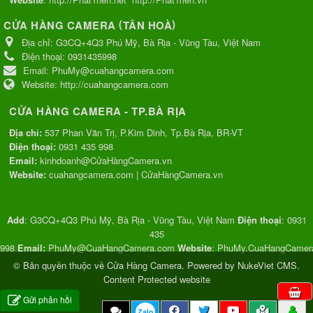
(
)
CỬA HÀNG CAMERA
TÂN HOÀ
Địa chỉ:
G3CQ+4Q3 Phú Mỹ, Bà Rịa - Vũng Tàu, Việt Nam
Điện thoại:
0931435998
Email:
PhuMy@cuahangcamera.com
Website:
http://cuahangcamera.com
CỬA HÀNG CAMERA - TP.BÀ RỊA
Địa chỉ:
537 Phan Văn Trị, P.Kim Dinh, Tp.Bà Rịa, BR-VT
Điện thoại:
0931 435 998
Email:
kinhdoanh@CửaHàngCamera.vn
Website:
cuahangcamera.com
|
CửaHàngCamera.vn
Add
:
G3CQ+4Q3 Phú Mỹ, Bà Rịa - Vũng Tàu, Việt Nam
Điện thoại
:
0931
435
998
Email:
PhuMy@CuaHangCamera.com
Website
:
PhuMy.CuaHangCamer
© Bản quyền thuộc về
Cửa Hàng Camera
. Powered by
NukeViet CMS
.
Content Protected website
0
mặt hàng
0
VND
:
:
Gửi phản hồi
Zalo