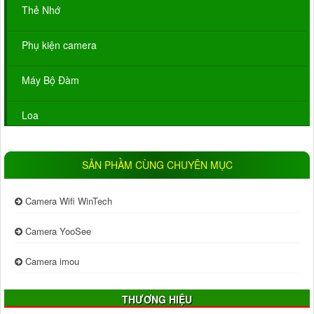
Thẻ Nhớ
Phụ kiện camera
Máy Bộ Đàm
Loa
SẢN PHẦM CÙNG CHUYÊN MỤC
Camera Wifi WinTech
Camera YooSee
Camera imou
THƯƠNG HIỆU