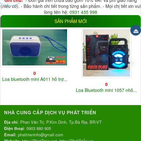
HDD
(6)
Thẻ Nhớ
(26)
(
niếu có
). - Bảo hành chi tiết trong từng sản phẩm. - Mọi chị tiết xin vui
lòng liên hệ:
0931 435 998
Đầu ghi
(10)
Cloud
(17)
SẢN PHẨM MỚI
ĐIỆN ÁP
5V
(33)
12V
(37)
220V
(3)
Điện áp khác
(20)
0
Loa bluetooth mini A011 hỗ trợ...
0
Loa Bluetooth mini 1057 nhỏ...
NHÀ CUNG CẤP DỊCH VỤ PHÁT TRIỂN
Địa chỉ
: Phan Văn Trị, P.Kim Dinh, Tp.Bà Rịa, BR-VT
Điện thoại
:
0903 880 905
Email
:
phattrieninfo@gmail.com
Website
:
http://PhatTrien.net
http://PhátTriển.vn