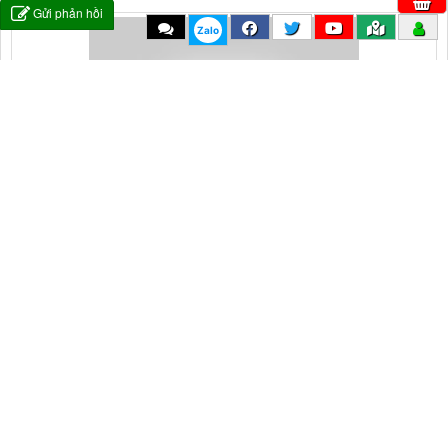
Gửi phản hồi
Zalo
Những Bài Hát Nhạc Trẻ Hay và Mới Nhất 4/2016 - Liên Khúc Nhạc
Trẻ Thất...
bởi
9 năm trước
5515 Lượt xem