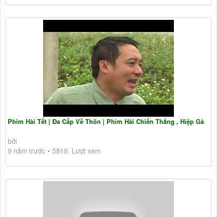
Phim Hài Tết | Đa Cấp Về Thôn | Phim Hài Chiến Thắng , Hiệp Gà
bởi
9 năm trước
5819 Lượt xem