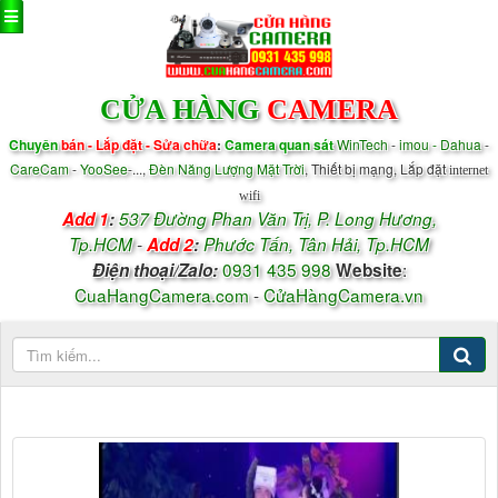
CỬA HÀNG
CAMERA
Chuyên
bán - Lắp đặt - Sửa chữa
:
Camera quan sát
WinTech
-
imou - Dahua
-
CareCam
-
YooSee
-...,
Đèn Năng Lượng Mặt Trời
, Thiết bị mạng, Lắp đặt
internet
wifi
Add 1
:
537 Đường Phan Văn Trị, P.
Long Hương,
Tp.HCM
-
Add 2
:
Phước Tấn, Tân Hải, Tp.HCM
0931 435 998
:
Điện thoại/
Zalo
:
Website
CuaHangCamera.com
-
CửaHàngCamera.vn